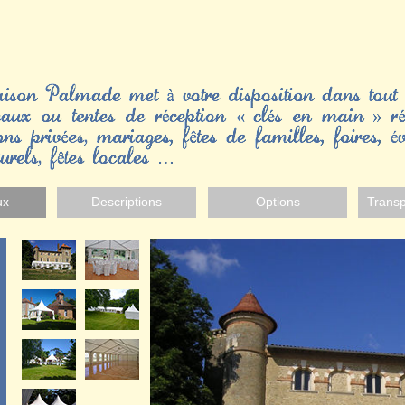
ux
Descriptions
Options
Trans